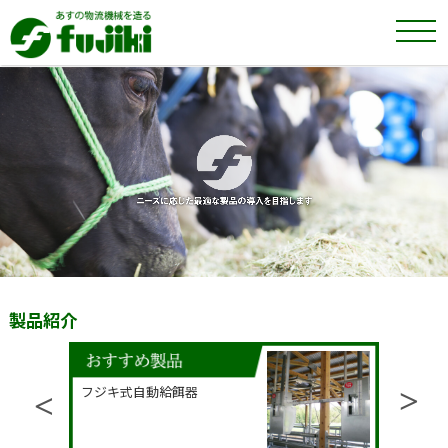
製品紹介
>
フジキ式自動給餌器
連動
<